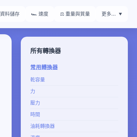
 資料儲存
🏎️ 速度
⚖️ 重量與質量
更多...
所有轉換器
常用轉換器
乾容量
力
壓力
時間
油耗轉換器