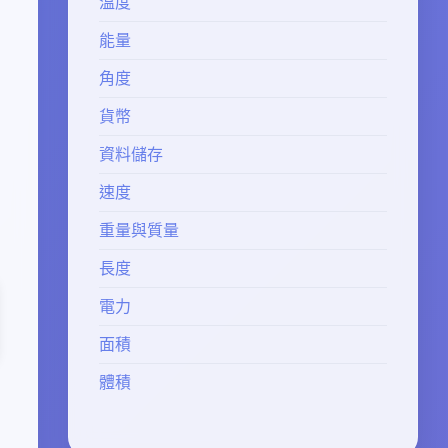
溫度
能量
角度
貨幣
資料儲存
速度
重量與質量
長度
電力
面積
體積