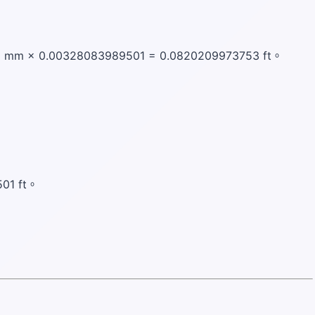
× 0.00328083989501 = 0.0820209973753 ft。
1 ft。