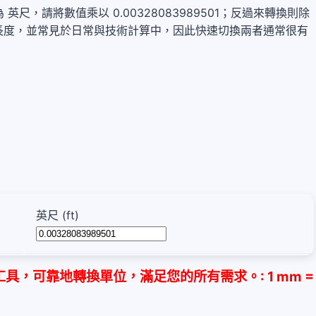
 轉換為 英尺，請將數值乘以 0.00328083989501；反過來轉換則除
都測量 長度，並常見於日常與技術計算中，因此快速切換兩者通常很有
英尺 (ft)
，可靠地轉換單位，滿足您的所有需求。: 1 mm =