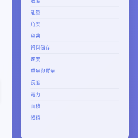
溫度
能量
角度
貨幣
資料儲存
速度
重量與質量
長度
電力
面積
體積