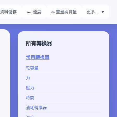
 資料儲存
🏎️ 速度
⚖️ 重量與質量
更多...
所有轉換器
常用轉換器
乾容量
力
壓力
時間
油耗轉換器