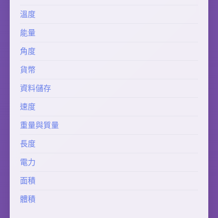
溫度
能量
角度
貨幣
資料儲存
速度
重量與質量
長度
電力
面積
體積