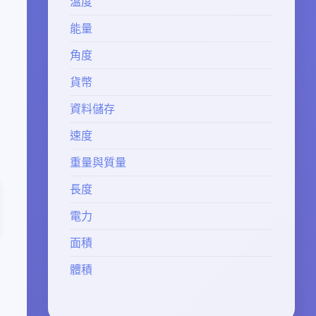
溫度
能量
角度
貨幣
資料儲存
速度
重量與質量
長度
電力
面積
體積