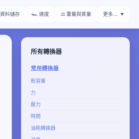
 資料儲存
🏎️ 速度
⚖️ 重量與質量
更多...
所有轉換器
常用轉換器
乾容量
力
壓力
時間
油耗轉換器