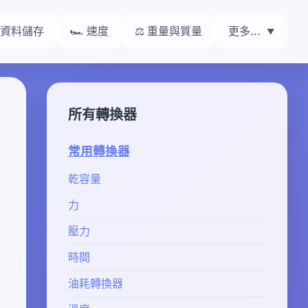
 資料儲存
🏎️ 速度
⚖️ 重量與質量
更多...
所有轉換器
常用轉換器
乾容量
力
壓力
時間
油耗轉換器