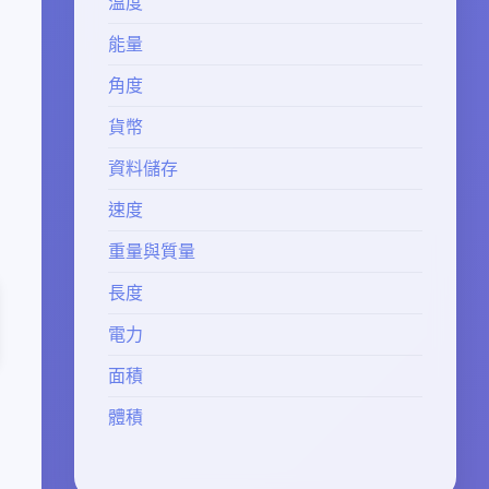
溫度
能量
角度
貨幣
資料儲存
速度
重量與質量
長度
電力
面積
體積