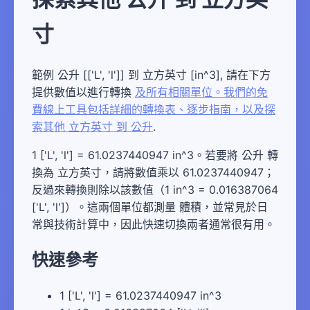
寸
範例 公升 [['L', 'l']] 到 立方英寸 [in^3], 請在下方
提供數值以進行轉換
及所有相關單位。我們的免
費線上工具包括詳細的轉換表、逐步指南，以及探
索其他 立方英寸 到 公升
.
1 ['L', 'l'] = 61.0237440947 in^3。若要將 公升 轉
換為 立方英寸，請將數值乘以 61.0237440947；
反過來轉換則除以該數值（1 in^3 = 0.016387064
['L', 'l']）。這兩個單位都測量 體積，並常見於日
常與技術計算中，因此快速切換兩者通常很有用。
快速參考
1 ['L', 'l'] = 61.0237440947 in^3