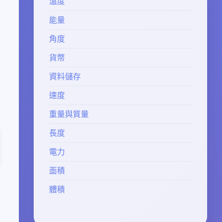
溫度
能量
角度
貨幣
資料儲存
速度
重量與質量
長度
電力
面積
體積