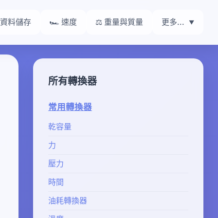
 資料儲存
🏎️ 速度
⚖️ 重量與質量
更多...
所有轉換器
常用轉換器
乾容量
力
壓力
時間
油耗轉換器