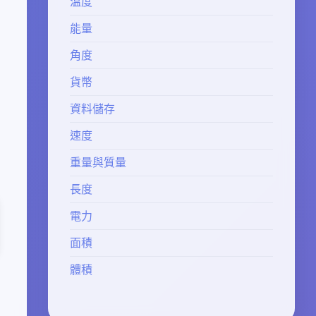
溫度
能量
角度
貨幣
資料儲存
速度
重量與質量
長度
電力
面積
體積