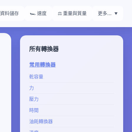
 資料儲存
🏎️ 速度
⚖️ 重量與質量
更多...
所有轉換器
常用轉換器
乾容量
力
壓力
時間
油耗轉換器