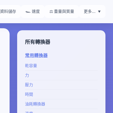
 資料儲存
🏎️ 速度
⚖️ 重量與質量
更多...
所有轉換器
常用轉換器
乾容量
力
壓力
時間
油耗轉換器