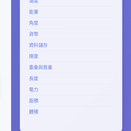
溫度
能量
角度
貨幣
資料儲存
速度
重量與質量
長度
電力
面積
體積