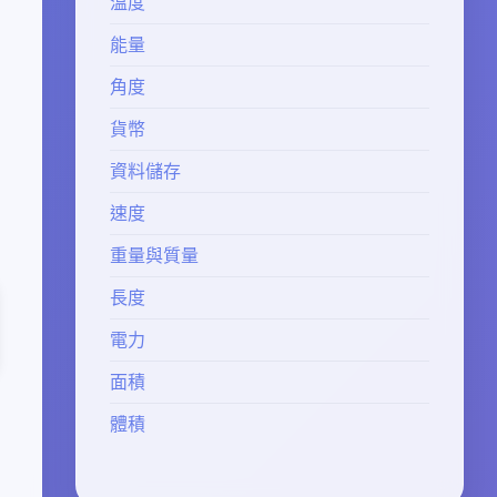
溫度
能量
角度
貨幣
資料儲存
速度
重量與質量
長度
電力
面積
體積