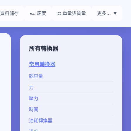
 資料儲存
🏎️ 速度
⚖️ 重量與質量
更多...
所有轉換器
常用轉換器
乾容量
力
壓力
時間
油耗轉換器